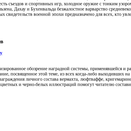
есть съездов и спортивных игр, холодное оружие с тонким узором
ьзена, Дахау и Бухенвальда безжалостное варварство средневек
х свидетельств военной эпохи предназначено для всех, кто увл
ев
у
тизированное обозрение наградной системы, применявшейся и ра
ание, посвященное этой теме, из всех когда-либо выходивших н
 награждения личного состава вермахта, люфтваффе, кригемарин
 цветных и черно-белых иллюстраций помогут читателю составит