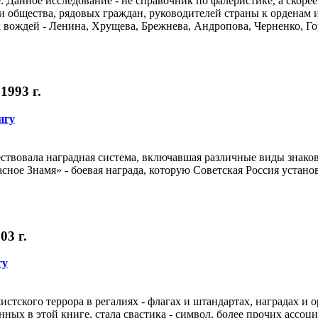
е. Данное исследование - не справочник по фалеристике, а скор
и общества, рядовых граждан, руководителей страны к орденам 
 вождей - Ленина, Хрущева, Брежнева, Андропова, Черненко, Гор
1993 г.
игу
ствовала наградная система, включавшая различные виды знако
сное Знамя» - боевая награда, которую Советская Россия устан
03 г.
гу
тского террора в регалиях - флагах и штандартах, наградах и 
ных в этой книге, стала свастика - символ, более прочих ассоц