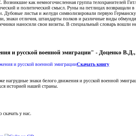
. Возникшие как немногочисленная группа телохранителей Гит
ческий и политический смысл. Руны на петлицах возвращали в 
и. Дубовые листья и желуди символизировали первую Германску
ли, знаки отличия, штандарты полков и различные виды обмунд
ашечники наносили свои визиты. В специальный словарь вошли 
ия и русской военной эмиграции" - Доценко В.Д., 
Скачать книгу
кже нагрудные знаки белого движения и русской военной эмиграц
хся историей нашей страны.
 скачать у нас.