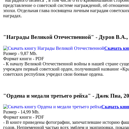
"наградного бизнеса", в том числе о его криминальной сторон
представление о советской системе награждений, об отношени
эпохи. Отдельная глава посвящена личным наградам советских
наградах.
"Награды Великой Отечественной" - Дуров В.А., 
Скачать кн
Размер - 9,87 Mb.
Формат книги - PDF
- К началу Великой Отечественной войны в нашей стране суще
учрежден первый советский орден, получивший название «Кра
советских республик учредил свои боевые ордена.
"Ордена и медали третьего рейха" - Джек Пиа, 20
Скачать кни
Размер - 14,99 Mb.
Формат книги - PDF
- В книге приведены фотографии, запечатлевшие историю фашис
годов. Непременной частью всех эмблем и экипировки, показан