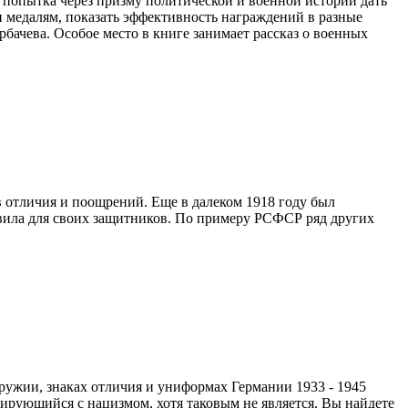
ее попытка через призму политической и военной истории дать
и медалям, показать эффективность награждений в разные
бачева. Особое место в книге занимает рассказ о военных
в отличия и поощрений. Еще в далеком 1918 году был
овила для своих защитников. По примеру РСФСР ряд других
оружии, знаках отличия и униформах Германии 1933 - 1945
иирующийся с нацизмом, хотя таковым не является. Вы найдете