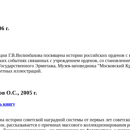
6 г.
ции Г.В.Вилинбахова посвящена истории российских орденов с к
ских событиях связанных с учреждением орденов, со становлени
Государственного Эрмитажа, Музея-заповедника "Московский Кр
цветных иллюстраций.
в О.С., 2005 г.
ь книгу
на истории советской наградной системы от первых лет советск
, рассказывается о причинах массового коллекционирования ро