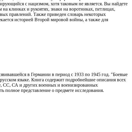
иирующийся с нацизмом, хотя таковым не является. Вы найдете
 на клинках и рукоятях, знаки на воротниках, петлицах,
овых правлений. Также приведен словарь некоторых
екается историей Второй мировой войны, а также для
звивавшейся в Германии в период с 1933 по 1945 год. "Боевые
а русском языке. Книга содержит подробнейшие описания всех
е, СС, СА и других военных и военизированных
ь полное представление о предмете исследования.