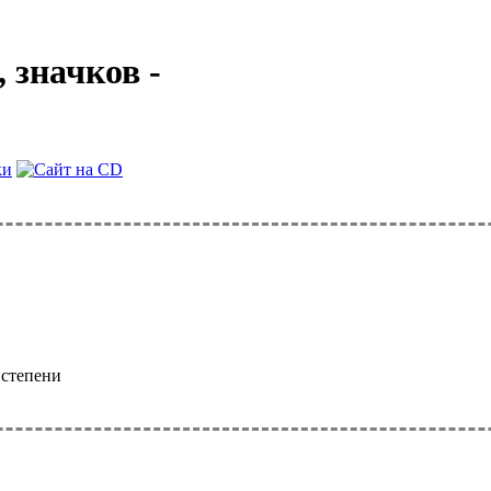
 значков -
 степени