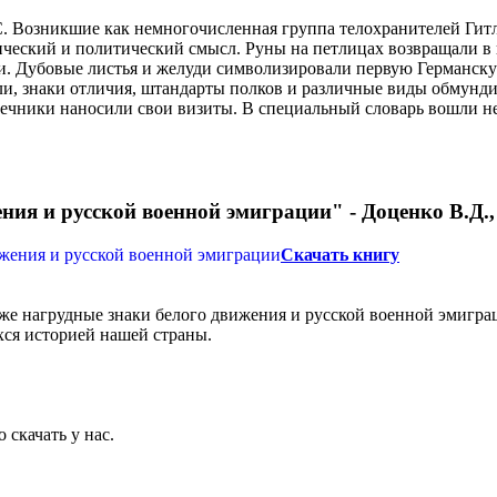
. Возникшие как немногочисленная группа телохранителей Гит
ческий и политический смысл. Руны на петлицах возвращали в 
и. Дубовые листья и желуди символизировали первую Германску
ли, знаки отличия, штандарты полков и различные виды обмунд
ашечники наносили свои визиты. В специальный словарь вошли 
ия и русской военной эмиграции" - Доценко В.Д., 
Скачать книгу
кже нагрудные знаки белого движения и русской военной эмиграц
хся историей нашей страны.
 скачать у нас.