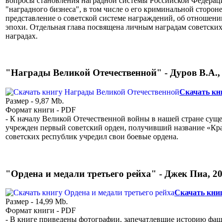
вопросы становления наградной системы Российской Федерации
"наградного бизнеса", в том числе о его криминальной сторон
представление о советской системе награждений, об отношени
эпохи. Отдельная глава посвящена личным наградам советских
наградах.
"Награды Великой Отечественной" - Дуров В.А., 
Скачать кн
Размер - 9,87 Mb.
Формат книги - PDF
- К началу Великой Отечественной войны в нашей стране суще
учрежден первый советский орден, получивший название «Кра
советских республик учредил свои боевые ордена.
"Ордена и медали третьего рейха" - Джек Пиа, 20
Скачать кни
Размер - 14,99 Mb.
Формат книги - PDF
- В книге приведены фотографии, запечатлевшие историю фашис