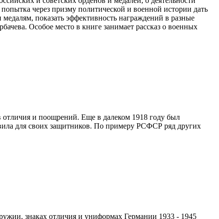
ссийских и советских орденов и медалей, о деятельности
ее попытка через призму политической и военной истории дать
и медалям, показать эффективность награждений в разные
бачева. Особое место в книге занимает рассказ о военных
в отличия и поощрений. Еще в далеком 1918 году был
овила для своих защитников. По примеру РСФСР ряд других
оружии, знаках отличия и униформах Германии 1933 - 1945