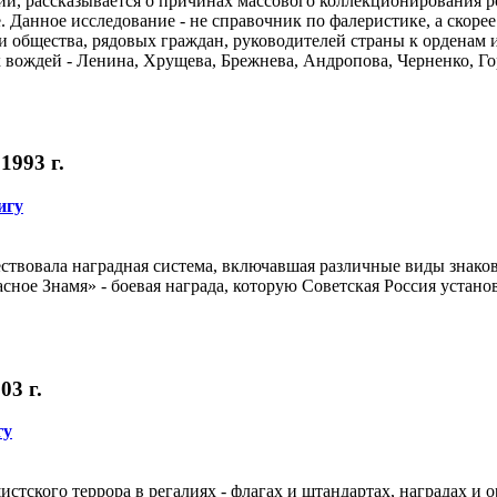
, рассказывается о причинах массового коллекционирования ро
е. Данное исследование - не справочник по фалеристике, а скор
и общества, рядовых граждан, руководителей страны к орденам 
 вождей - Ленина, Хрущева, Брежнева, Андропова, Черненко, Гор
1993 г.
игу
ствовала наградная система, включавшая различные виды знако
сное Знамя» - боевая награда, которую Советская Россия устан
03 г.
гу
тского террора в регалиях - флагах и штандартах, наградах и 