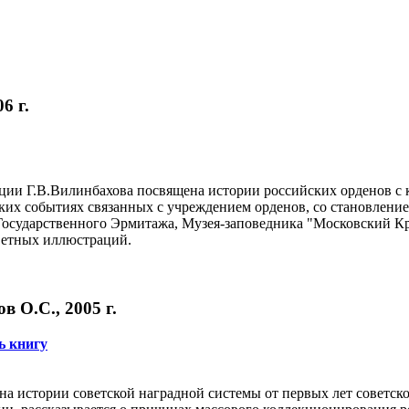
6 г.
ции Г.В.Вилинбахова посвящена истории российских орденов с к
ских событиях связанных с учреждением орденов, со становлени
Государственного Эрмитажа, Музея-заповедника "Московский Кр
цветных иллюстраций.
в О.С., 2005 г.
ь книгу
на истории советской наградной системы от первых лет советск