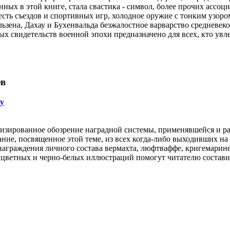
ных в этой книге, стала свастика - символ, более прочих ассоц
есть съездов и спортивных игр, холодное оружие с тонким узором
ьзена, Дахау и Бухенвальда безжалостное варварство средневек
х свидетельств военной эпохи предназначено для всех, кто увл
ев
у
тизированное обозрение наградной системы, применявшейся и ра
ание, посвященное этой теме, из всех когда-либо выходивших н
 награждения личного состава вермахта, люфтваффе, кригемарин
 цветных и черно-белых иллюстраций помогут читателю составит