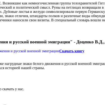
. Возникшие как немногочисленная группа телохранителей Гит
ческий и политический смысл. Руны на петлицах возвращали в 
и. Дубовые листья и желуди символизировали первую Германску
ли, знаки отличия, штандарты полков и различные виды обмунд
ашечники наносили свои визиты. В специальный словарь вошли 
ия и русской военной эмиграции" - Доценко В.Д., 
Скачать книгу
кже нагрудные знаки белого движения и русской военной эмиграц
хся историей нашей страны.
 скачать у нас.