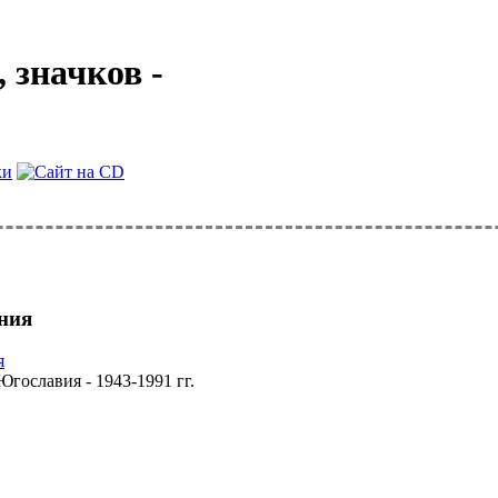
 значков -
ния
гославия - 1943-1991 гг.