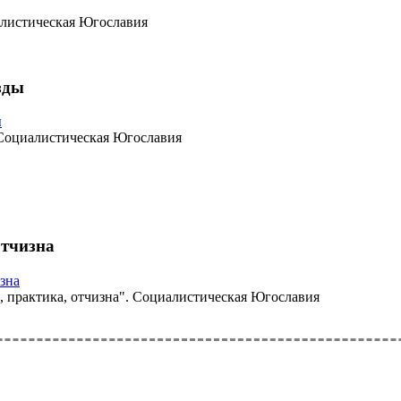
алистическая Югославия
зды
 Социалистическая Югославия
отчизна
, практика, отчизна". Социалистическая Югославия