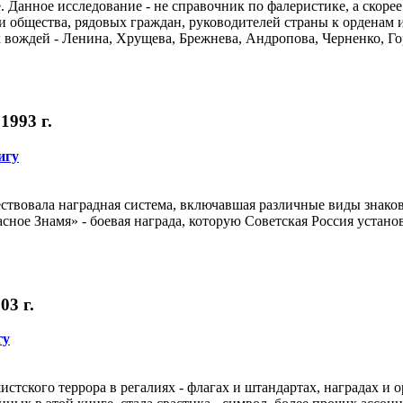
е. Данное исследование - не справочник по фалеристике, а скор
и общества, рядовых граждан, руководителей страны к орденам 
 вождей - Ленина, Хрущева, Брежнева, Андропова, Черненко, Гор
1993 г.
игу
ствовала наградная система, включавшая различные виды знако
сное Знамя» - боевая награда, которую Советская Россия устан
03 г.
гу
тского террора в регалиях - флагах и штандартах, наградах и 