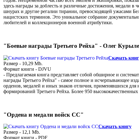
годов. Непременной частью всех эмблем и экипировки, показан
здесь награды за доблесть и различные достижения, медали в ч
шнурах и другие регалии тирании, превосходящей ужасами Бел
нацистских терминов. Это уникальное собрание документальны
любителей и коллекционеров военной атрибутики.
"Боевые награды Третьего Рейха" - Олег Курыл
Скачать книг
Размер - 10,29 Mb.
Формат книги - DJVU
- Предлагаемая книга представляет собой обширное и система
награды Третьего Рейха" - самое полное и исчерпывающее изд
орденов, медалей и иных знаков отличия, применявшихся для
формирований Третьего Рейха. Более 950 высококачественных
"Ордена и медали войск СС"
Скачать книгу
Размер - 12,1 Mb.
Формат книги - PDF