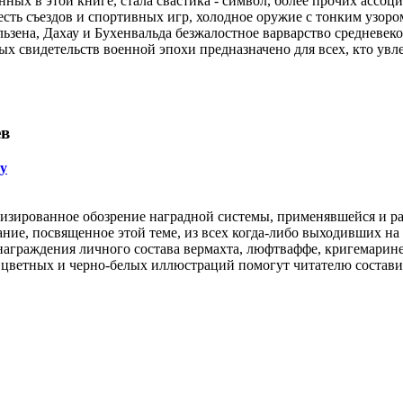
ных в этой книге, стала свастика - символ, более прочих ассоц
есть съездов и спортивных игр, холодное оружие с тонким узором
ьзена, Дахау и Бухенвальда безжалостное варварство средневек
х свидетельств военной эпохи предназначено для всех, кто увл
ев
у
тизированное обозрение наградной системы, применявшейся и ра
ание, посвященное этой теме, из всех когда-либо выходивших н
 награждения личного состава вермахта, люфтваффе, кригемарин
 цветных и черно-белых иллюстраций помогут читателю составит