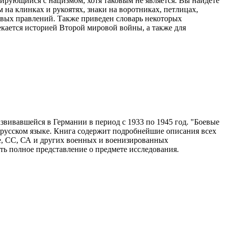
иирующийся с нацизмом, хотя таковым не является. Вы найдете
 на клинках и рукоятях, знаки на воротниках, петлицах,
овых правлений. Также приведен словарь некоторых
екается историей Второй мировой войны, а также для
звивавшейся в Германии в период с 1933 по 1945 год. "Боевые
а русском языке. Книга содержит подробнейшие описания всех
е, СС, СА и других военных и военизированных
ь полное представление о предмете исследования.